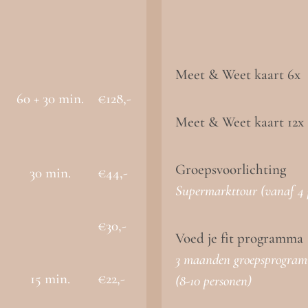
Meet & Weet kaart 6x
60 + 30 min.
€128,-
Meet & Weet kaart 12x
Groepsvoorlichting
30 min.
€44,-
Supermarkttour
(vanaf 4 
€30,-
Voed je fit programma
3 maanden groepsprogra
15 min.
€22,-
(8-10 personen)