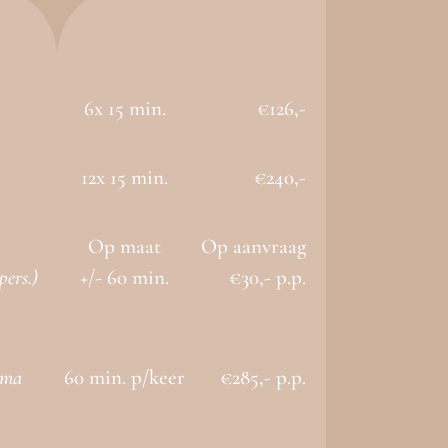
6x 15 min.
€126,-
12x 15 min.
€240,-
Op maat
Op aanvraag
pers.)
+/- 60 min.
€30,- p.p.
mma
60 min. p/keer
€285,- p.p.